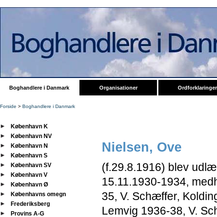
Boghandlere i Danmark
Organisationer
Ordforklaringer
Forside
>
Boghandlere i Danmark
København K
København NV
Nielsen, Ove
København N
København S
(f.
29.8.1916) blev udlæ
København SV
København V
15.11.1930-1934, medh
København Ø
35, V. Schæffer, Koldi
Københavns omegn
Frederiksberg
Lemvig 1936-38, V. S
Provins A-G