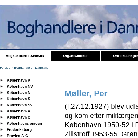
Boghandlere i Danmark
Organisationer
Ordforklaringer
Forside
>
Boghandlere i Danmark
København K
København NV
Møller, Per
København N
København S
(f.27.12.1927) blev udl
København SV
København V
og kom efter militærtj
København Ø
København 1950-52 i 
Københavns omegn
Frederiksberg
Zillstroff 1953-55, Gr
Provins A-G