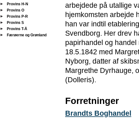
arbejdede på utallige v
Provins H-N
Provins O
hjemkomsten arbejde ho
Provins P-R
han var indtil etableri
Provins S
Provins T-Å
Svendborg. Her drev h
Færøerne og Grønland
papirhandel og handel 
18.5.1842 med Margreth
Nyborg, datter af ski
Margrethe Dyrhauge, og
(Dolleris).
Forretninger
Brandts Boghandel