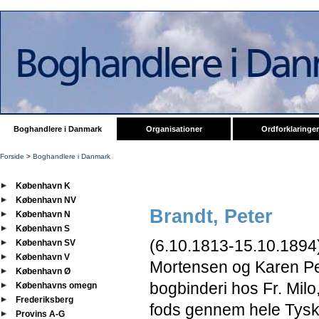
Boghandlere i Danmark
Organisationer
Ordforklaringer
Forside
>
Boghandlere i Danmark
København K
København NV
Brandt, Peter
København N
København S
(6.10.1813-
15.10.1894) 
København SV
København V
Mortensen og Karen Pe
København Ø
bogbinderi hos Fr. Milo,
Københavns omegn
Frederiksberg
fods gennem hele Tys
Provins A-G