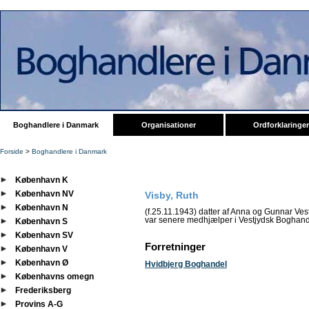
Boghandlere i Danmark
Organisationer
Ordforklaringer
Forside
>
Boghandlere i Danmark
København K
København NV
Visby, Ruth
København N
(f.25.11.1943) datter af Anna og Gunnar Ve
var senere medhjælper i Vestjydsk Boghand
København S
København SV
Forretninger
København V
København Ø
Hvidbjerg Boghandel
Københavns omegn
Frederiksberg
Provins A-G