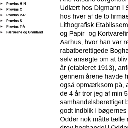
Provins H-N
Udlært hos Digmann i S
Provins O
hos hver af de to firm
Provins P-R
Provins S
Lithografisk Etablissem
Provins T-Å
og Papir- og Kortvaref
Færøerne og Grønland
Aarhus, hvor han var re
rabatberettigede Bogh
selv ansøgte om at bliv
år (etableret 1913), an
gennem årene havde haf
også opmærksom på, at 
de 4 år tror jeg af min 
samhandelsberettiget bo
godt indblik i bøgerne
Odder nok måtte tælle 
drev boghandel i Odder