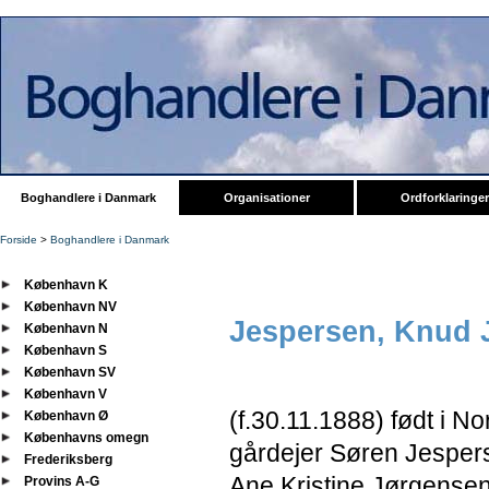
Boghandlere i Danmark
Organisationer
Ordforklaringer
Forside
>
Boghandlere i Danmark
København K
København NV
Jespersen, Knud 
København N
København S
København SV
København V
(f.
30.11.1888) født i No
København Ø
Københavns omegn
gårdejer Søren Jespers
Frederiksberg
Ane Kristine Jørgensen
Provins A-G