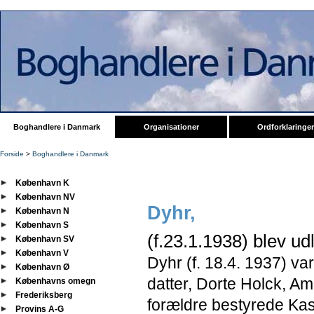
Boghandlere i Danmark
Organisationer
Ordforklaringer
Forside
>
Boghandlere i Danmark
København K
København NV
Dyhr,
København N
København S
(f.23.1.1938) blev ud
København SV
København V
Dyhr (f. 18.4. 1937) va
København Ø
datter, Dorte Holck, Am
Københavns omegn
Frederiksberg
forældre bestyrede Ka
Provins A-G