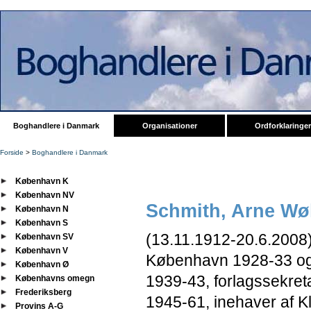
Boghandlere i Danmark
Organisationer
Ordforklaringer
Forside
>
Boghandlere i Danmark
København K
København NV
Schmith, Arne Wø
København N
København S
(13.11.1912-20.6.2008)
København SV
København V
København 1928-33 og 
København Ø
1939-43, forlagssekret
Københavns omegn
Frederiksberg
1945-61, inehaver af Kl
Provins A-G