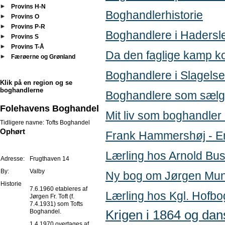
Provins H-N
Boghandlerhistorie
Provins O
Provins P-R
Boghandlere i Hadersl
Provins S
Provins T-Å
Da den faglige kamp k
Færøerne og Grønland
Boghandlere i Slagelse
Klik på en region og se
boghandlerne
Boghandlere som sælg
Folehavens Boghandel
Mit liv som boghandler
Tidligere navne: Tofts Boghandel
Ophørt
Frank Hammershøj - E
Lærling hos Arnold Bu
Adresse:
Frugthaven 14
By:
Valby
Ny bog om Jørgen Mun
Historie
7.6.1960 etableres af
Lærling hos Kgl. Hofb
Jørgen Fr. Toft (f.
7.4.1931) som Tofts
Boghandel.
Krigen i 1864 og da
1.4.1970 overtages af