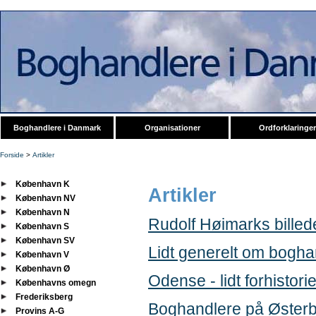
Boghandlere i Danmark
Organisationer
Ordforklaringer
Forside
>
Artikler
København K
Artikler
København NV
København N
Rudolf Høimarks billed
København S
København SV
Lidt generelt om boghan
København V
København Ø
Odense - lidt forhistori
Københavns omegn
Frederiksberg
Boghandlere på Øster
Provins A-G