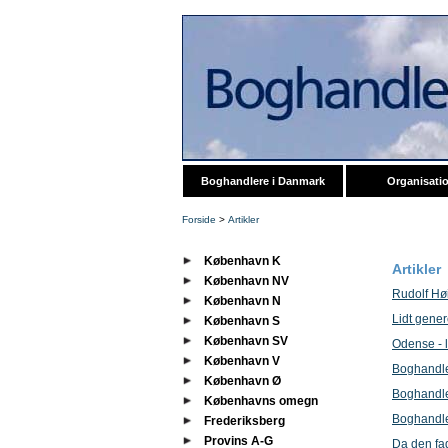
Boghandlere i Danmark
Organisati
Forside
>
Artikler
København K
Artikler
København NV
Rudolf Hø
København N
Lidt gener
København S
København SV
Odense - li
København V
Boghandle
København Ø
Boghandle
Københavns omegn
Boghandle
Frederiksberg
Provins A-G
Da den fa