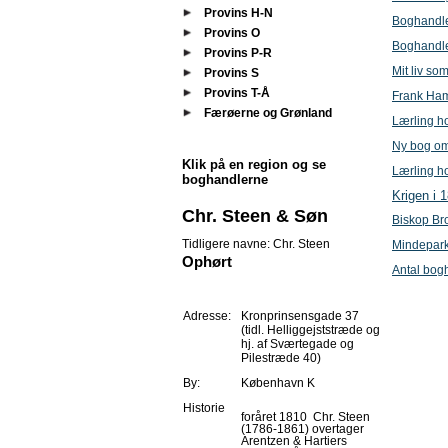
Provins H-N
Boghandle
Provins O
Boghandle
Provins P-R
Mit liv s
Provins S
Provins T-Å
Frank Ham
Færøerne og Grønland
Lærling h
Ny bog om
Klik på en region og se
Lærling h
boghandlerne
Krigen i 
Chr. Steen & Søn
Biskop Br
Tidligere navne: Chr. Steen
Mindepark 
Ophørt
Antal bogh
Adresse:
Kronprinsensgade 37
(tidl. Helliggejststræde og
hj. af Sværtegade og
Pilestræde 40)
By:
København K
Historie
foråret 1810 Chr. Steen
(1786-1861) overtager
Arentzen & Hartiers