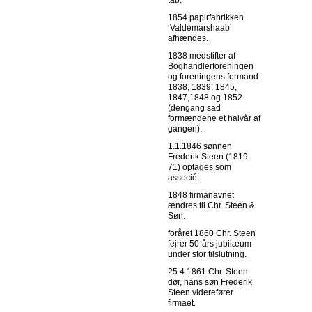
tab.
1854 papirfabrikken
‘Valdemarshaab’
afhændes.
1838 medstifter af
Boghandlerforeningen
og foreningens formand
1838, 1839, 1845,
1847,1848 og 1852
(dengang sad
formændene et halvår af
gangen).
1.1.1846 sønnen
Frederik Steen (1819-
71) optages som
associé.
1848 firmanavnet
ændres til Chr. Steen &
Søn.
foråret 1860 Chr. Steen
fejrer 50-års jubilæum
under stor tilslutning.
25.4.1861 Chr. Steen
dør, hans søn Frederik
Steen viderefører
firmaet.