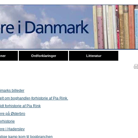
oner
Ordforklaringer
Litteratur
imarks billeder
elt om boghandler-forhistorie af Pia Rink.
dt forhistorie af Pia Rink
re på Østerbro
rhistorie
re i Haderslev
glige kamp kom til bogbranchen