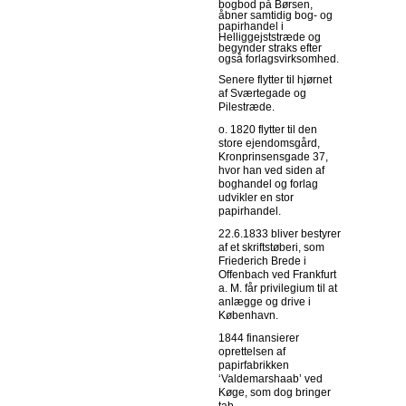
bogbod på Børsen,
åbner samtidig bog- og
papirhandel i
Helliggejststræde og
begynder straks efter
også forlagsvirksomhed.
Senere flytter til hjørnet
af Sværtegade og
Pilestræde.
o. 1820 flytter til den
store ejendomsgård,
Kronprinsensgade 37,
hvor han ved siden af
boghandel og forlag
udvikler en stor
papirhandel.
22.6.1833 bliver bestyrer
af et skriftstøberi, som
Friederich Brede i
Offenbach ved Frankfurt
a. M. får privilegium til at
anlægge og drive i
København.
1844 finansierer
oprettelsen af
papirfabrikken
‘Valdemarshaab’ ved
Køge, som dog bringer