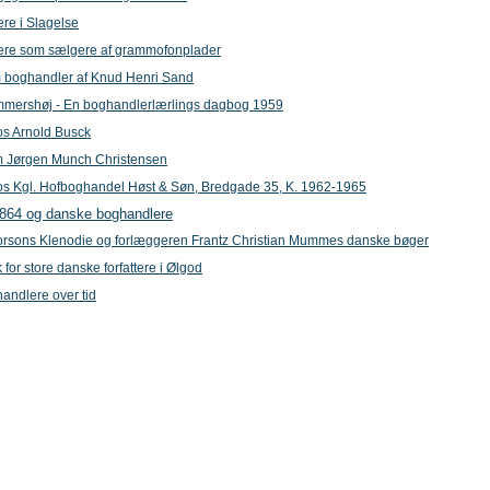
re i Slagelse
re som sælgere af grammofonplader
om boghandler af Knud Henri Sand
mershøj - En boghandlerlærlings dagbog 1959
os Arnold Busck
 Jørgen Munch Christensen
os Kgl. Hofboghandel Høst & Søn, Bredgade 35, K. 1962-1965
1864 og danske boghandlere
orsons Klenodie og forlæggeren Frantz Christian Mummes danske bøger
for store danske forfattere i Ølgod
andlere over tid