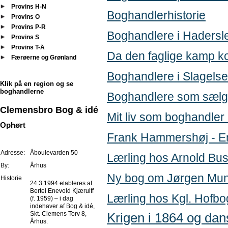
Provins H-N
Boghandlerhistorie
Provins O
Provins P-R
Boghandlere i Hadersl
Provins S
Provins T-Å
Da den faglige kamp k
Færøerne og Grønland
Boghandlere i Slagelse
Klik på en region og se
boghandlerne
Boghandlere som sælg
Clemensbro Bog & idé
Mit liv som boghandler
Ophørt
Frank Hammershøj - E
Adresse:
Åboulevarden 50
Lærling hos Arnold Bu
By:
Århus
Ny bog om Jørgen Mun
Historie
24.3.1994 etableres af
Bertel Enevold Kjærulff
Lærling hos Kgl. Hofb
(f. 1959) – i dag
indehaver af Bog & idé,
Skt. Clemens Torv 8,
Krigen i 1864 og da
Århus.