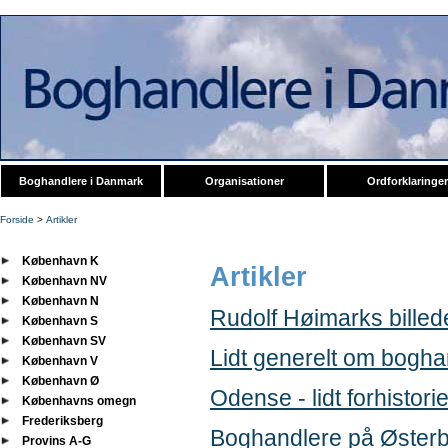
Boghandlere i Danmark
Organisationer
Ordforklaringer
Forside
>
Artikler
København K
Artikler
København NV
København N
Rudolf Høimarks billed
København S
København SV
Lidt generelt om boghan
København V
København Ø
Odense - lidt forhistori
Københavns omegn
Frederiksberg
Boghandlere på Øster
Provins A-G