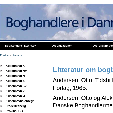
Boghandlere i Danmark
Organisationer
Ordforklaringer
Forside
>
Litteratur
København K
Litteratur om bog
København NV
København N
Andersen, Otto: Tidsbi
København S
København SV
Forlag, 1965.
København V
København Ø
Andersen, Otto og Alek
Københavns omegn
Danske Boghandlermed
Frederiksberg
Provins A-G