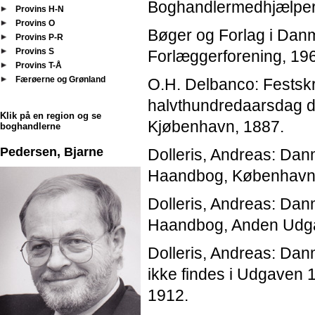
Boghandlermedhjælpere
Provins H-N
Provins O
Bøger og Forlag i Danm
Provins P-R
Provins S
Forlæggerforening, 19
Provins T-Å
Færøerne og Grønland
O.H. Delbanco: Festskr
halvthundredaarsdag d
Klik på en region og se
Kjøbenhavn, 1887.
boghandlerne
Pedersen, Bjarne
Dolleris, Andreas: Dan
Haandbog, København,
Dolleris, Andreas: Dan
Haandbog, Anden Udga
Dolleris, Andreas: Da
ikke findes i Udgaven 
1912.