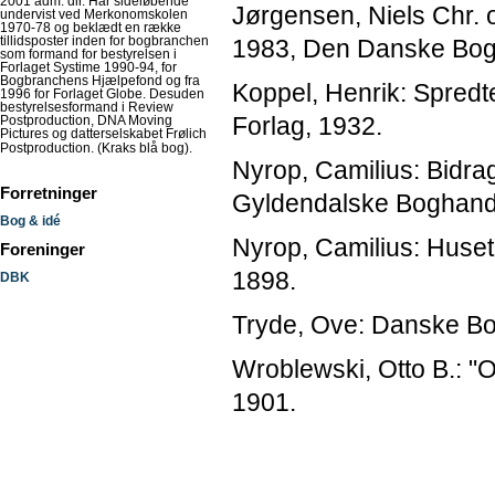
2001 adm. dir. Har sideløbende
Jørgensen, Niels Chr. 
undervist ved Merkonomskolen
1970-78 og beklædt en række
tillidsposter inden for bogbranchen
1983, Den Danske Bog
som formand for bestyrelsen i
Forlaget Systime 1990-94, for
Bogbranchens Hjælpefond og fra
Koppel, Henrik: Spredt
1996 for Forlaget Globe. Desuden
bestyrelsesformand i Review
Forlag, 1932.
Postproduction, DNA Moving
Pictures og datterselskabet Frølich
Postproduction. (Kraks blå bog)
.
Nyrop, Camilius: Bidra
Forretninger
Gyldendalske Boghand
Bog & idé
Nyrop, Camilius: Huset 
Foreninger
1898.
DBK
Tryde, Ove: Danske Bog
Wroblewski, Otto B.: "
1901.