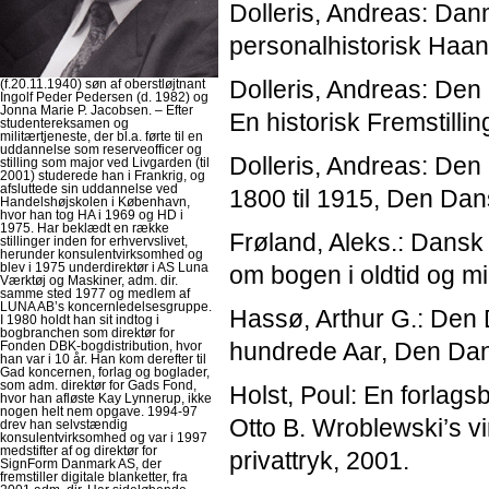
Dolleris, Andreas: Da
personalhistorisk Haan
Dolleris, Andreas: Den
(f.20.11.1940) søn af oberstløjtnant
Ingolf Peder Pedersen (d. 1982) og
Jonna Marie P. Jacobsen. – Efter
En historisk Fremstilli
studentereksamen og
militærtjeneste, der bl.a. førte til en
uddannelse som reserveofficer og
Dolleris, Andreas: Den
stilling som major ved Livgarden (til
2001) studerede han i Frankrig, og
afsluttede sin uddannelse ved
1800 til 1915, Den Dan
Handelshøjskolen i København,
hvor han tog HA i 1969 og HD i
1975. Har beklædt en række
Frøland, Aleks.: Dansk
stillinger inden for erhvervslivet,
herunder konsulentvirksomhed og
blev i 1975 underdirektør i AS Luna
om bogen i oldtid og m
Værktøj og Maskiner, adm. dir.
samme sted 1977 og medlem af
LUNA AB’s koncernledelsesgruppe.
Hassø, Arthur G.: Den
I 1980 holdt han sit indtog i
bogbranchen som direktør for
hundrede Aar, Den Dan
Fonden DBK-bogdistribution, hvor
han var i 10 år. Han kom derefter til
Gad koncernen, forlag og boglader,
som adm. direktør for Gads Fond,
Holst, Poul: En forlag
hvor han afløste Kay Lynnerup, ikke
nogen helt nem opgave. 1994-97
Otto B. Wroblewski’s v
drev han selvstændig
konsulentvirksomhed og var i 1997
medstifter af og direktør for
privattryk, 2001.
SignForm Danmark AS, der
fremstiller digitale blanketter, fra